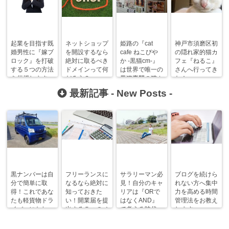
起業を目指す既
ネットショップ
姫路の『cat
神戸市須磨区初
婚男性に『嫁ブ
を開設するなら
cafe ねこびや
の隠れ家的猫カ
ロック』を打破
絶対に取るべき
か -黒猫cm-』
フェ『ねるこ』
する５つの方法
ドメインって何
は世界で唯一の
さんへ行ってき
を伝授します。
だろう？
黒猫専門の猫カ
た！
フェ！
最新記事 -
New Posts
-
黒ナンバーは自
フリーランスに
サラリーマン必
ブログを続けら
分で簡単に取
なるなら絶対に
見！自分のキャ
れない方へ集中
得！これであな
知っておきた
リアは『ORで
力を高める時間
たも軽貨物ドラ
い！開業届を提
はなくAND』
管理法をお教え
イバーになれ
出する５つのメ
で考える時代。
します。
る！
リット