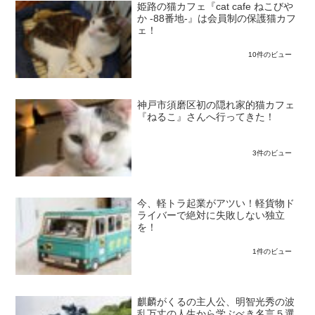
姫路の猫カフェ『cat cafe ねこびや
か -88番地-』は会員制の保護猫カフ
ェ！
10件のビュー
神戸市須磨区初の隠れ家的猫カフェ
『ねるこ』さんへ行ってきた！
3件のビュー
今、軽トラ起業がアツい！軽貨物ド
ライバーで絶対に失敗しない独立
を！
1件のビュー
麒麟がくるの主人公、明智光秀の波
乱万丈の人生から学ぶべき名言５選