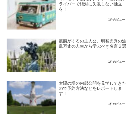
ライバーで絶対に失敗しない独立
を！
1件のビュー
麒麟がくるの主人公、明智光秀の波
乱万丈の人生から学ぶべき名言５選
1件のビュー
太陽の塔の内部公開を見学してきた
ので予約方法などをレポートしま
す！
1件のビュー