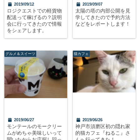
2019/09/12
2019/09/07
ロジクエストでの軽貨物
太陽の塔の内部公開を見
配送って稼げるの？説明
学してきたので予約方法
会に行ってきたので情報
などをレポートします！
をシェアします。
グルメ＆スイーツ
猫カフェ
2019/06/27
2019/06/26
モンテールのモークリー
神戸市須磨区初の隠れ家
ムがめちゃ美味しいって
的猫カフェ『ねるこ』さ
聞いたからお店探し回っ
んへ行ってきた！