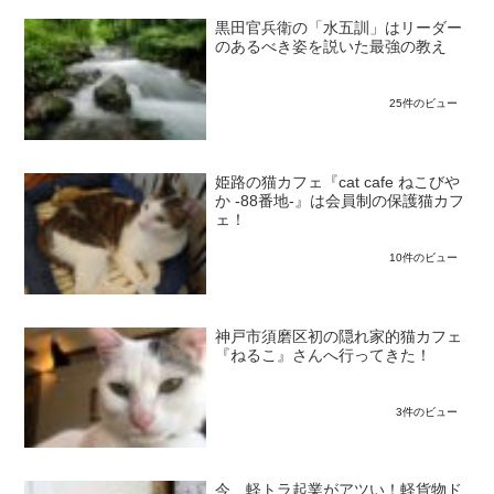
黒田官兵衛の「水五訓」はリーダー
のあるべき姿を説いた最強の教え
25件のビュー
姫路の猫カフェ『cat cafe ねこびや
か -88番地-』は会員制の保護猫カフ
ェ！
10件のビュー
神戸市須磨区初の隠れ家的猫カフェ
『ねるこ』さんへ行ってきた！
3件のビュー
今、軽トラ起業がアツい！軽貨物ド