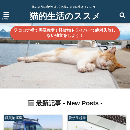
猫のように自分らしくありのままに生きていこう！
猫的生活のススメ
menu
コロナ禍で需要急増！軽貨物ドライバーで絶対失敗し
ない独立をしよう！
最新記事 -
New Posts
-
軽貨物運送
脱サラ起業