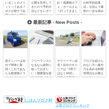
いることのメリ
公開を見学して
れ！保護猫カフ
の科学的起業
ットってある？
きたので予約方
ェ・カーロさん
法』を読んで最
ボクが脱サラ起
法などをレポー
へ行ってきまし
初の一歩を踏み
業を決めた理由
トします！
た！
出そう！
最新記事 -
New Posts
-
黒ナンバーは自
フリーランスに
サラリーマン必
ブログを続けら
分で簡単に取
なるなら絶対に
見！自分のキャ
れない方へ集中
得！これであな
知っておきた
リアは『ORで
力を高める時間
たも軽貨物ドラ
い！開業届を提
はなくAND』
管理法をお教え
イバーになれ
出する５つのメ
で考える時代。
します。
る！
リット
にほんブログ村
人気ブログランキング