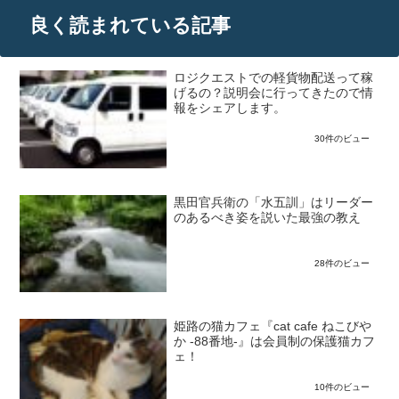
良く読まれている記事
ロジクエストでの軽貨物配送って稼
げるの？説明会に行ってきたので情
報をシェアします。
30件のビュー
黒田官兵衛の「水五訓」はリーダー
のあるべき姿を説いた最強の教え
28件のビュー
姫路の猫カフェ『cat cafe ねこびや
か -88番地-』は会員制の保護猫カフ
ェ！
10件のビュー