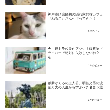
神戸市須磨区初の隠れ家的猫カフェ
『ねるこ』さんへ行ってきた！
3件のビュー
今、軽トラ起業がアツい！軽貨物ド
ライバーで絶対に失敗しない独立
を！
1件のビュー
麒麟がくるの主人公、明智光秀の波
乱万丈の人生から学ぶべき名言５選
1件のビュー