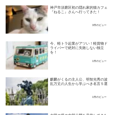
神戸市須磨区初の隠れ家的猫カフェ
『ねるこ』さんへ行ってきた！
3件のビュー
今、軽トラ起業がアツい！軽貨物ド
ライバーで絶対に失敗しない独立
を！
1件のビュー
麒麟がくるの主人公、明智光秀の波
乱万丈の人生から学ぶべき名言５選
1件のビュー