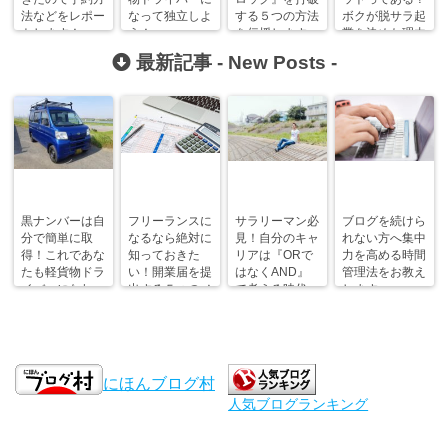
法などをレポー
なって独立しよ
する５つの方法
ボクが脱サラ起
トします！
う！
を伝授します。
業を決めた理由
最新記事 -
New Posts
-
黒ナンバーは自
フリーランスに
サラリーマン必
ブログを続けら
分で簡単に取
なるなら絶対に
見！自分のキャ
れない方へ集中
得！これであな
知っておきた
リアは『ORで
力を高める時間
たも軽貨物ドラ
い！開業届を提
はなくAND』
管理法をお教え
イバーになれ
出する５つのメ
で考える時代。
します。
る！
リット
にほんブログ村
人気ブログランキング