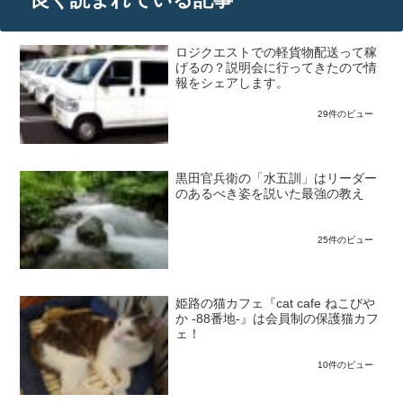
ロジクエストでの軽貨物配送って稼
げるの？説明会に行ってきたので情
報をシェアします。
29件のビュー
黒田官兵衛の「水五訓」はリーダー
のあるべき姿を説いた最強の教え
25件のビュー
姫路の猫カフェ『cat cafe ねこびや
か -88番地-』は会員制の保護猫カフ
ェ！
10件のビュー