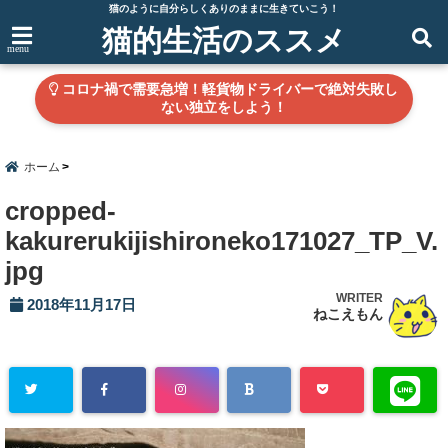
猫のように自分らしくありのままに生きていこう！
猫的生活のススメ
menu
コロナ禍で需要急増！軽貨物ドライバーで絶対失敗し
ない独立をしよう！
ホーム
cropped-
kakurerukijishironeko171027_TP_V.
jpg
WRITER
2018年11月17日
ねこえもん