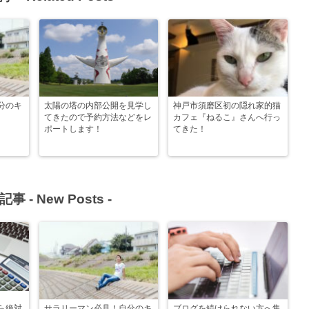
分のキ
太陽の塔の内部公開を見学し
神戸市須磨区初の隠れ家的猫
く
てきたので予約方法などをレ
カフェ『ねるこ』さんへ行っ
ポートします！
てきた！
記事 -
New Posts
-
ら絶対
サラリーマン必見！自分のキ
ブログを続けられない方へ集