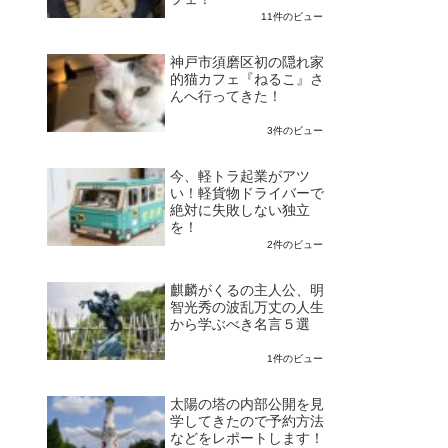
11件のビュー
神戸市須磨区初の隠れ家
的猫カフェ『ねるこ』さ
んへ行ってきた！
3件のビュー
今、軽トラ起業がアツ
い！軽貨物ドライバーで
絶対に失敗しない独立
を！
2件のビュー
麒麟がくるの主人公、明
智光秀の波乱万丈の人生
から学ぶべき名言５選
1件のビュー
太陽の塔の内部公開を見
学してきたので予約方法
などをレポートします！