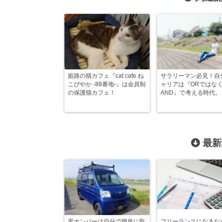
姫路の猫カフェ『cat cafe ね
サラリーマン必見！自
こびやか -88番地-』は会員制
ャリアは『ORではな
の保護猫カフェ！
AND』で考える時代。
最新
黒ナンバーは自分で簡単に取
フリーランスになるな