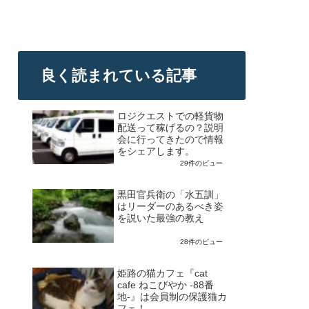
良く読まれている記事
ロジクエストでの軽貨物
配送って稼げるの？説明
会に行ってきたので情報
をシェアします。
29件のビュー
黒田官兵衛の「水五訓」
はリーダーのあるべき姿
を説いた最強の教え
28件のビュー
姫路の猫カフェ『cat
cafe ねこびやか -88番
地-』は会員制の保護猫カ
フェ！